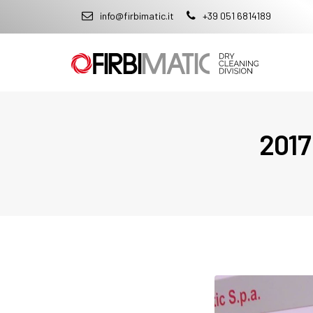
info@firbimatic.it
+39 051 6814189
201