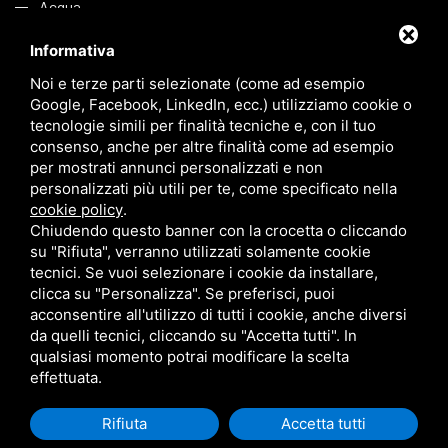
Acqua
Informativa
Link
Noi e terze parti selezionate (come ad esempio
Google, Facebook, LinkedIn, ecc.) utilizziamo cookie o
tecnologie simili per finalità tecniche e, con il tuo
Azienda
consenso, anche per altre finalità come ad esempio
per mostrati annunci personalizzati e non
Applicazioni
personalizzati più utili per te, come specificato nella
Sostenibilità
cookie policy
.
Chiudendo questo banner con la crocetta o cliccando
News
su "Rifiuta", verranno utilizzati solamente cookie
tecnici. Se vuoi selezionare i cookie da installare,
Contatti
clicca su "Personalizza". Se preferisci, puoi
acconsentire all'utilizzo di tutti i cookie, anche diversi
da quelli tecnici, cliccando su "Accetta tutti". In
qualsiasi momento potrai modificare la scelta
effettuata.
FIRBIMATIC S.P.A A S.U. • CODICE FISCALE E PARTITA IVA 01892941202 •
PRIVACY
•
SITEMAP
• QUESTO SITO È PROTETTO DA GOOGLE RECAPTCHA V3,
PRIVACY POLICY
E
Rifiuta
Accetta tutti
TERMS OF SERVICE
DI GOOGLE.